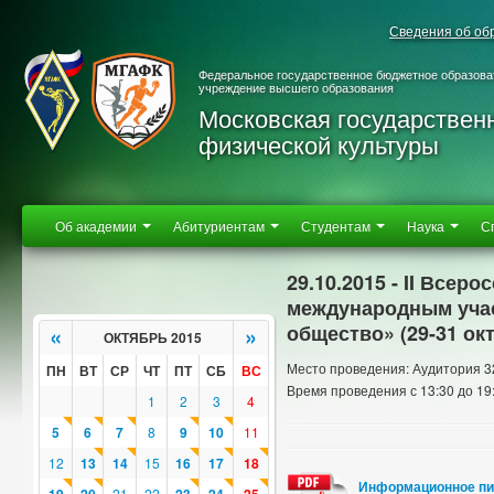
Сведения об об
Федеральное государственное бюджетное образова
учреждение высшего образования
Московская государствен
физической культуры
Об академии
Абитуриентам
Студентам
Наука
С
29.10.2015 - II Все
международным уча
общество» (29-31 ок
«
»
ОКТЯБРЬ 2015
Место проведения: Аудитория 3
ПН
ВТ
СР
ЧТ
ПТ
СБ
ВС
Время проведения с 13:30 до 19
1
2
3
4
5
6
7
8
9
10
11
12
13
14
15
16
17
18
Информационное п
21
22