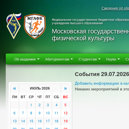
Сведения об об
Федеральное государственное бюджетное образова
учреждение высшего образования
Московская государствен
физической культуры
Об академии
Абитуриентам
Студентам
Наука
С
События 29.07.202
Добавить информацию в ка
«
»
ИЮЛЬ 2026
Никаких мероприятиий в эт
ПН
ВТ
СР
ЧТ
ПТ
СБ
ВС
1
2
3
4
5
6
7
8
9
10
11
12
13
14
15
16
17
18
19
20
21
22
23
24
25
26