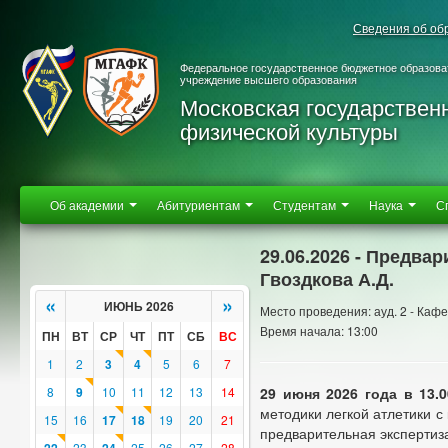
Сведения об об
Федеральное государственное бюджетное образова
учреждение высшего образования
Московская государствен
физической культуры
Об академии
Абитуриентам
Студентам
Наука
С
29.06.2026 - Предва
Гвоздкова А.Д.
«
»
ИЮНЬ 2026
Место проведения: ауд. 2 - Каф
Время начала: 13:00
ПН
ВТ
СР
ЧТ
ПТ
СБ
ВС
1
2
3
4
5
6
7
8
9
10
11
12
13
14
29 июня 2026 года
в 13.
методики легкой атлетики с
15
16
17
18
19
20
21
предварительная эксперти
23
25
26
27
28