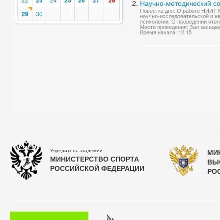
23
25
26
27
28
Научно-методический со
Повестка дня: О работе НИИТ М
29
30
научно-исследовательской и н
психологии. О проведении итог
Место проведения: Зал заседа
Время начала: 12:15
Учредитель академии
МИ
МИНИСТЕРСТВО СПОРТА
ВЫ
РОССИЙСКОЙ ФЕДЕРАЦИИ
РО