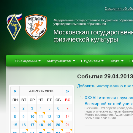
Сведения об об
Федеральное государственное бюджетное образова
учреждение высшего образования
Московская государствен
физической культуры
Об академии
Абитуриентам
Студентам
Наука
С
События 29.04.201
Добавить информацию в ка
«
»
АПРЕЛЬ 2013
XXXVII итоговая научна
ПН
ВТ
СР
ЧТ
ПТ
СБ
ВС
Всемирной летней униве
1
2
3
4
5
6
7
3 секция – 29 апреля (понедел
педагогические аспекты физиче
Место проведения: Аудитория
8
9
10
11
12
13
14
Время начала: 12:30
15
16
17
18
19
20
21
22
24