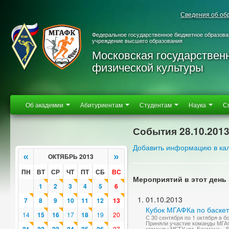
Сведения об об
Федеральное государственное бюджетное образова
учреждение высшего образования
Московская государствен
физической культуры
Об академии
Абитуриентам
Студентам
Наука
С
События 28.10.201
Добавить информацию в ка
«
»
ОКТЯБРЬ 2013
ПН
ВТ
СР
ЧТ
ПТ
СБ
ВС
Мероприятий в этот день 
1
2
3
4
5
6
01.10.2013
7
8
9
10
11
12
13
Кубок МГАФКа по баске
14
15
16
17
18
19
20
С 30 сентября по 1 октября в 
Приняли участие команды МГАФ
27
команды МГТУ им. Баумана – Б