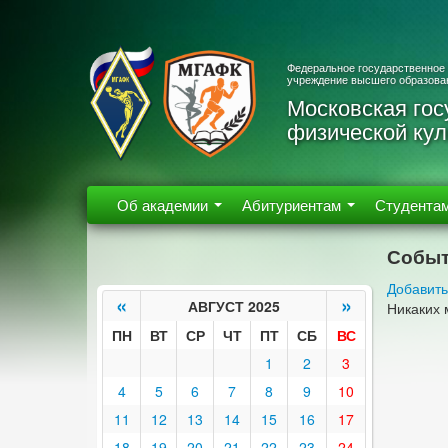
Федеральное государственное
учреждение высшего образова
Московская гос
физической кул
Об академии
Абитуриентам
Студента
Событ
Добавить
«
»
АВГУСТ 2025
Никаких 
ПН
ВТ
СР
ЧТ
ПТ
СБ
ВС
1
2
3
4
5
6
7
8
9
10
11
12
13
14
15
16
17
18
19
20
21
22
23
24