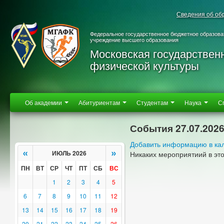
Сведения об об
Федеральное государственное бюджетное образова
учреждение высшего образования
Московская государствен
физической культуры
Об академии
Абитуриентам
Студентам
Наука
С
События 27.07.202
Добавить информацию в ка
«
»
ИЮЛЬ 2026
Никаких мероприятиий в эт
ПН
ВТ
СР
ЧТ
ПТ
СБ
ВС
1
2
3
4
5
6
7
8
9
10
11
12
13
14
15
16
17
18
19
20
21
22
23
24
25
26