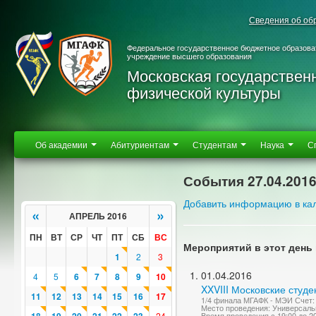
Сведения об об
Федеральное государственное бюджетное образова
учреждение высшего образования
Московская государствен
физической культуры
Об академии
Абитуриентам
Студентам
Наука
С
События 27.04.201
Добавить информацию в ка
«
»
АПРЕЛЬ 2016
ПН
ВТ
СР
ЧТ
ПТ
СБ
ВС
Мероприятий в этот день 
1
2
3
01.04.2016
4
5
6
7
8
9
10
XXVIII Московские студ
11
12
13
14
15
16
17
1/4 финала МГАФК - МЭИ Счет:
Место проведения: Универсаль
24
Время проведения с 19:00 до 2