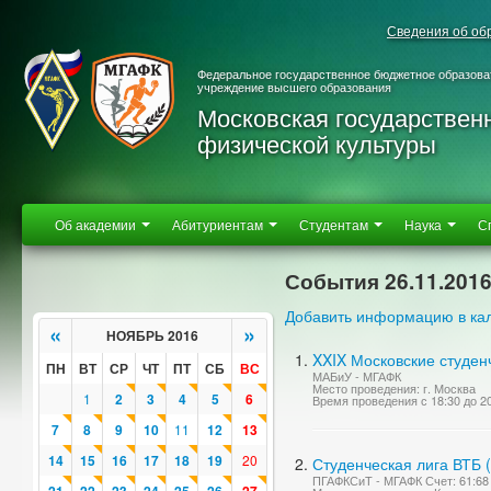
Сведения об об
Федеральное государственное бюджетное образова
учреждение высшего образования
Московская государствен
физической культуры
Об академии
Абитуриентам
Студентам
Наука
С
События 26.11.201
Добавить информацию в ка
«
»
НОЯБРЬ 2016
XXIX Московские студен
ПН
ВТ
СР
ЧТ
ПТ
СБ
ВС
МАБиУ - МГАФК
Место проведения: г. Москва
1
2
3
4
5
6
Время проведения с 18:30 до 2
7
8
9
10
11
12
13
14
15
16
17
18
19
20
Студенческая лига ВТБ 
ПГАФКСиТ - МГАФК Счет: 61:68