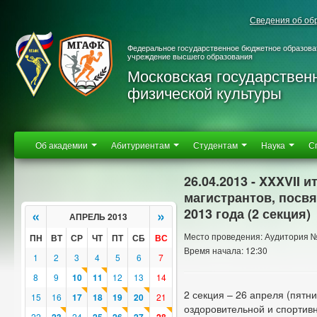
Сведения об об
Федеральное государственное бюджетное образова
учреждение высшего образования
Московская государствен
физической культуры
Об академии
Абитуриентам
Студентам
Наука
С
26.04.2013 - XXXVII
магистрантов, посв
2013 года (2 секция)
«
»
АПРЕЛЬ 2013
Место проведения: Аудитория 
ПН
ВТ
СР
ЧТ
ПТ
СБ
ВС
Время начала: 12:30
1
2
3
4
5
6
7
8
9
10
11
12
13
14
2 секция – 26 апреля (пятн
15
16
17
18
19
20
21
оздоровительной и спортивн
22
24