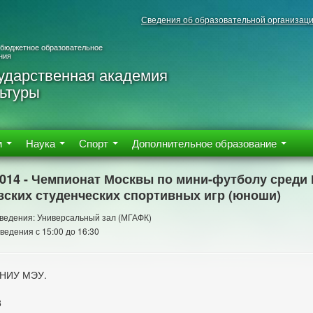
Сведения об образовательной организац
 бюджетное образовательное
ния
ударственная академия
ьтуры
м
Наука
Спорт
Дополнительное образование
2014 - Чемпионат Москвы по мини-футболу среди
ских студенческих спортивных игр (юноши)
ведения: Универсальный зал (МГАФК)
ведения с 15:00 до 16:30
 НИУ МЭУ.
3