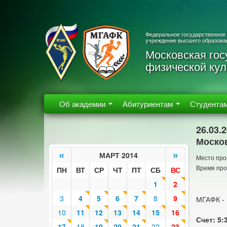
Федеральное государственное
учреждение высшего образова
Московская гос
физической кул
Об академии
Абитуриентам
Студента
26.03.
Москов
«
»
МАРТ 2014
Место про
Время про
ПН
ВТ
СР
ЧТ
ПТ
СБ
ВС
1
2
3
4
5
6
7
8
9
МГАФК -
10
11
12
13
14
15
16
Счет: 5:
17
18
19
20
21
22
23