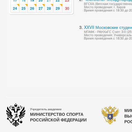
17
19
20
22
ВГСХА (Вятская государственна
Место проведения: г. Киров
24
25
26
27
28
29
30
Время проведения с 18:30 до 2
XXVII Московские студе
МГАФК - РАНХиГС Счет: 3:0 (25:1
Место проведения: Универсаль
Время проведения с 18:30 до 2
Учредитель академии
МИ
МИНИСТЕРСТВО СПОРТА
ВЫ
РОССИЙСКОЙ ФЕДЕРАЦИИ
РО