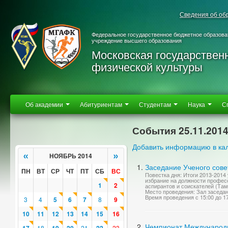
Сведения об об
Федеральное государственное бюджетное образова
учреждение высшего образования
Московская государствен
физической культуры
Об академии
Абитуриентам
Студентам
Наука
С
События 25.11.201
Добавить информацию в ка
«
»
НОЯБРЬ 2014
Заседание Ученого сове
ПН
ВТ
СР
ЧТ
ПТ
СБ
ВС
Повестка дня: Итоги 2013-2014
избрание на должности професс
1
2
аспирантов и соискателей (Тамб
Место проведения: Зал заседа
Время проведения с 15:00 до 1
3
4
5
6
7
8
9
10
11
12
13
14
15
16
Чемпионат Международно
18
21
23