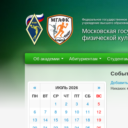
Федеральное государственное
учреждение высшего образова
Московская гос
физической кул
Об академии
Абитуриентам
Студента
Событ
Добавить
«
»
ИЮЛЬ 2026
Никаких 
ПН
ВТ
СР
ЧТ
ПТ
СБ
ВС
1
2
3
4
5
6
7
8
9
10
11
12
13
14
15
16
17
18
19
20
21
22
23
24
25
26