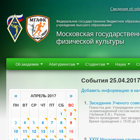
Сведения об об
Федеральное государственное бюджетное образова
учреждение высшего образования
Московская государствен
физической культуры
Об академии
Абитуриентам
Студентам
Наука
С
События 25.04.201
Добавить информацию в ка
«
»
АПРЕЛЬ 2017
Заседание Ученого сове
ПН
ВТ
СР
ЧТ
ПТ
СБ
ВС
Повестка дня: Утверждение отч
экзаменационной сессии магис
1
2
(Чубанов Е.В.). Разное.
Место проведения: Зал заседа
Время проведения с 15:00 до 1
3
4
5
6
7
8
9
10
11
12
13
14
15
16
XXIX Московские студен
17
23