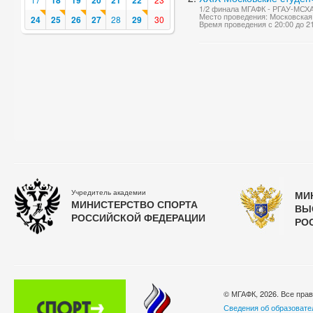
18
19
20
21
22
1/2 финала МГАФК - РГАУ-МСХА
Место проведения: Московская 
24
25
26
27
28
29
30
Время проведения с 20:00 до 2
Учредитель академии
МИ
МИНИСТЕРСТВО СПОРТА
ВЫ
РОССИЙСКОЙ ФЕДЕРАЦИИ
РО
© МГАФК, 2026. Все пра
Сведения об образовате