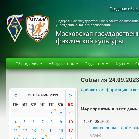
Сведения об об
Федеральное государственное бюджетное образова
учреждение высшего образования
Московская государствен
физической культуры
Об академии
Абитуриентам
Студентам
Наука
С
События 24.09.202
Добавить информацию в ка
«
»
СЕНТЯБРЬ 2023
ПН
ВТ
СР
ЧТ
ПТ
СБ
ВС
Мероприятий в этот день 
1
2
3
01.09.2023
4
5
6
7
8
9
10
Поздравляем с Днём зн
11
12
13
14
15
16
17
(МГАФК)
19
20
22
23
24