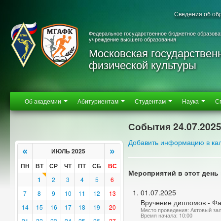
Сведения об об
Федеральное государственное бюджетное образова
учреждение высшего образования
Московская государствен
физической культуры
Об академии
Абитуриентам
Студентам
Наука
С
События 24.07.202
Добавить информацию в ка
«
»
ИЮЛЬ 2025
ПН
ВТ
СР
ЧТ
ПТ
СБ
ВС
Мероприятий в этот день 
1
2
3
4
5
6
01.07.2025
7
8
9
10
11
12
13
Вручение дипломов - Фа
14
15
16
17
18
19
20
Место проведения: Актовый за
Время начала: 10:00
21
22
23
24
25
26
27