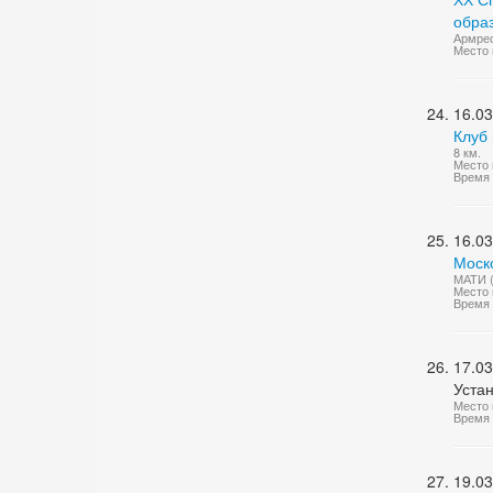
обра
Армрес
Место 
16.03
Клуб 
8 км.
Место 
Время 
16.03
Моско
МАТИ (
Место 
Время 
17.03
Уста
Место 
Время 
19.03