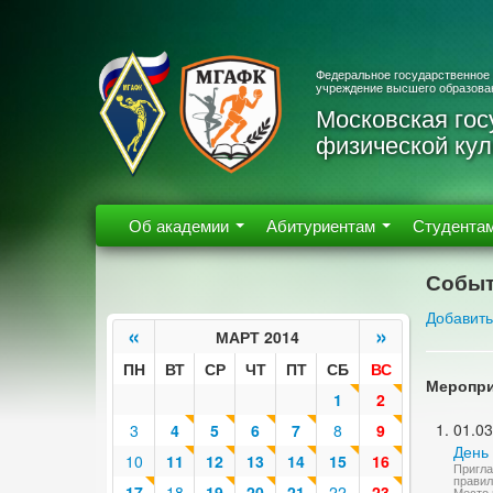
Федеральное государственное
учреждение высшего образова
Московская гос
физической кул
Об академии
Абитуриентам
Студента
Событ
Добавить
«
»
МАРТ 2014
ПН
ВТ
СР
ЧТ
ПТ
СБ
ВС
Меропри
1
2
01.03
3
4
5
6
7
8
9
День
10
11
12
13
14
15
16
Пригла
правил
17
18
19
20
21
22
23
Место 