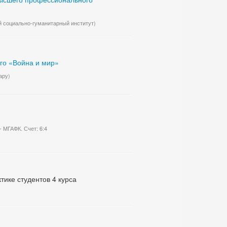
й социально-гуманитарный институт)
ого «Война и мир»
ару)
 МГАФК. Счет: 6:4
ике студентов 4 курса