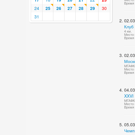
Время 
24
25
26
27
28
29
30
31
02.03
Клуб 
4 км.
Место 
Время 
02.03
Моско
МГАФК 
Место 
Время 
04.03
XXVI 
МГАФК 
Место 
Время 
05.03
Чемп