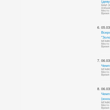
(дев
МАИ (М
Алёшин
Место п
Время 
05.03
Всер
"Золо
МГАФК 
Место 
Время 
06.03
Чемп
МГАФК 
Место 
Время 
06.03
Чемп
(юно
МГАФК 
Место 
Время 