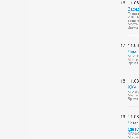
11.03
Засе
Повест
2013-1
защите
Место 
Время 
11.03
Чемп
МГУПИ 
Место 
Время 
11.03
XXVI
МГАФК 
Место 
Время 
11.03
Чемп
(дев
МГАФК 
Место 