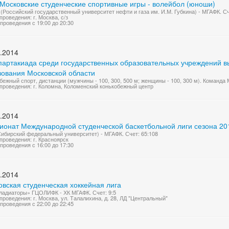
 Московские студенческие спортивные игры - волейбол (юноши)
(Российский государственный университет нефти и газа им. И.М. Губкина) - МГАФК. Сч
проведения: г. Москва, с/з
проведения с 19:00 до 20:30
.2014
партакиада среди государственных образовательных учреждений 
зования Московской области
бежный спорт, дистанции (мужчины - 100, 300, 500 м; женщины - 100, 300 м). Команда 
проведения: г. Коломна, Коломенский конькобежный центр
.2014
ионат Международной студенческой баскетбольной лиги сезона 20
ибирский федеральный университет) - МГАФК. Счет: 65:108
проведения: г. Красноярск
проведения с 16:00 до 17:30
.2014
вская студенческая хоккейная лига
ладиаторы» ГЦОЛИФК - ХК МГАФК. Счет: 9:5
проведения: г. Москва, ул. Талалихина, д. 28, ЛД "Центральный"
проведения с 22:00 до 22:45