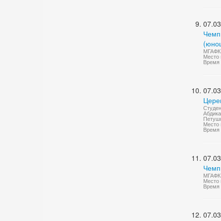
07.03
Чемп
(юно
МГАФК 
Место 
Время 
07.03
Цере
Студен
Абдика
Петушк
Место 
Время 
07.03
Чемп
МГАФК 
Место 
Время 
07.03