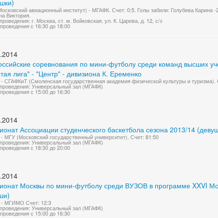
ушки)
осковский авиационный институт) - МГАФК. Счет: 0:5. Голы забили: Голубева Карина -
а Виктория.
роведения: г. Москва, ст. м. Войковская, ул. К. Царева, д. 12, с/з
проведения с 16:30 до 18:00
.2014
оссийские соревнования по мини-футболу среди команд высших уче
тая лига" - "Центр" - дивизиона К. Еременко
- СГАФКиТ (Смоленская государственная академия физической культуры и туризма). С
проведения: Универсальный зал (МГАФК)
проведения с 15:00 до 16:30
.2014
ионат Ассоциации студенческого баскетбола сезона 2013/14 (деву
- МГУ (Московский государственный университет). Счет: 81:50
проведения: Универсальный зал (МГАФК)
проведения с 18:30 до 20:00
.2014
ионат Москвы по мини-футболу среди ВУЗОВ в программе XXVI Мос
ши)
- МГИМО Счет: 12:3
проведения: Универсальный зал (МГАФК)
проведения с 15:00 до 16:30