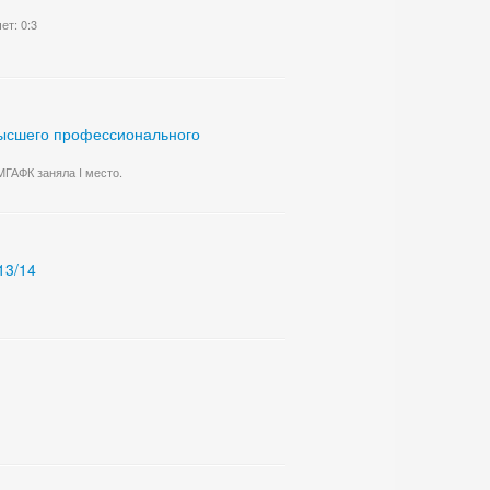
ет: 0:3
высшего профессионального
МГАФК заняла I место.
13/14