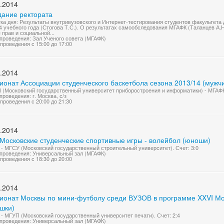
.2014
дание ректората
ка дня: Результаты внутривузовского и Интернет-тестирования студентов факультет
4 учебного года (Стогова Т.С.). О результатах самообследования МГАФК (Таланцев А.
 прав и социальной...
проведения: Зал Ученого совета (МГАФК)
проведения с 15:00 до 17:00
.2014
ионат Ассоциации студенческого баскетбола сезона 2013/14 (мужч
(Московский государственный университет приборостроения и информатики) - МГАФК.
проведения: г. Москва, с/з
проведения с 20:00 до 21:30
.2014
 Московские студенческие спортивные игры - волейбол (юноши)
- МГСУ (Московский государственный строительный университет). Счет: 3:0
проведения: Универсальный зал (МГАФК)
проведения с 18:30 до 20:00
.2014
ионат Москвы по мини-футболу среди ВУЗОВ в программе XXVI Мос
ушки)
- МГУП (Московский государственный университет печати). Счет: 2:4
проведения: Универсальный зал (МГАФК)