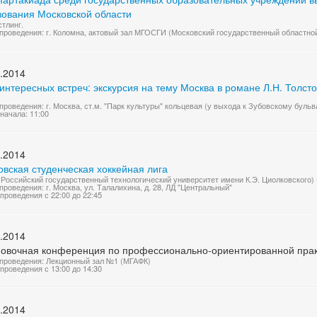
зования Московской области
тлинг.
проведения: г. Коломна, актовый зал МГОСГИ (Московский государственный областно
.2014
интересных встреч: экскурсия на тему Москва в романе Л.Н. Толст
проведения: г. Москва, ст.м. "Парк культуры" кольцевая (у выхода к Зубовскому бульв
начала: 11:00
.2014
вская студенческая хоккейная лига
Российский государственный технологический университет имени К.Э. Циолковского) -
проведения: г. Москва, ул. Талалихина, д. 28, ЛД "Центральный"
проведения с 22:00 до 22:45
.2014
новочная конференция по профессионально-ориентированной практ
проведения: Лекционный зал №1 (МГАФК)
проведения с 13:00 до 14:30
.2014