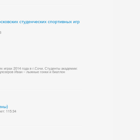
ковских студенческих спортивных игр
3
 играх 2014 года в г.Сочи. Студенты академии:
длозеров Иван – лыжные гонки и биатлон
ины)
ет: 115:34