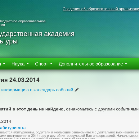
Сведения об образовательной организац
 бюджетное образовательное
ния
ударственная академия
ьтуры
м
Наука
Спорт
Дополнительное образование
ия 24.03.2014
 информацию в календарь событий
ятий в этот день не найдено,
ознакомьтесь с другими событиями
.2014
 абитуриента
шаются абитуриенты, родители и желающие ознакомиться с деятельностью нашего уче
ами поступления в 2014 году и другой интересующей Вас информацией. Начало меропр
проведения: Главный учебный корпус, актовый зал (МГАФК)