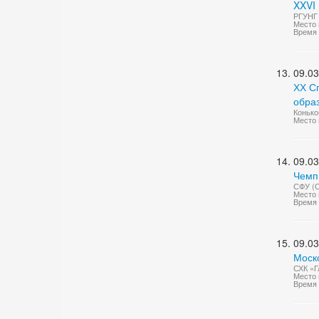
XXVI
РГУНГ 
Место 
Время 
09.03
ХХ С
обра
Конько
Место 
09.03
Чемп
СФУ (С
Место 
Время 
09.03
Моско
СХК «Г
Место 
Время 