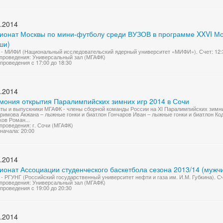
.2014
ионат Москвы по мини-футболу среди ВУЗОВ в программе XXVI Мос
ши)
- МИФИ (Национальный исследовательский ядерный университет «МИФИ»). Счет: 12:
проведения: Универсальный зал (МГАФК)
проведения с 17:00 до 18:30
.2014
мония открытия Паралимпийских зимних игр 2014 в Сочи
ты и выпускники МГАФК - члены сборной команды России на XI Паралимпийских зимних
римова Акжана – лыжные гонки и биатлон Гончаров Иван – лыжные гонки и биатлон Ко
ов Роман...
проведения: г. Сочи (МГАФК)
начала: 20:00
.2014
ионат Ассоциации студенческого баскетбола сезона 2013/14 (мужч
- РГУНГ (Российский государственный университет нефти и газа им. И.М. Губкина). Сч
проведения: Универсальный зал (МГАФК)
проведения с 19:00 до 20:30
.2014