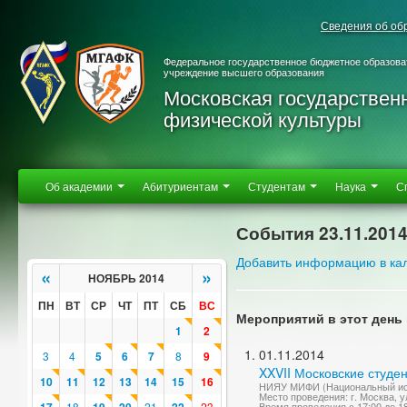
Сведения об об
Федеральное государственное бюджетное образова
учреждение высшего образования
Московская государствен
физической культуры
Об академии
Абитуриентам
Студентам
Наука
С
События 23.11.201
Добавить информацию в ка
«
»
НОЯБРЬ 2014
ПН
ВТ
СР
ЧТ
ПТ
СБ
ВС
Мероприятий в этот день 
1
2
01.11.2014
3
4
5
6
7
8
9
XXVII Московские студе
10
11
12
13
14
15
16
НИЯУ МИФИ (Национальный исс
Место проведения: г. Москва, у
18
21
23
Время проведения с 17:00 до 1