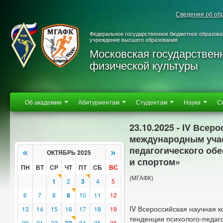
Сведения об об
Федеральное государственное бюджетное образова
учреждение высшего образования
Московская государствен
физической культуры
Об академии
Абитуриентам
Студентам
Наука
С
23.10.2025 - IV Все
международным учас
педагогического об
«
»
ОКТЯБРЬ 2025
и спортом»
ПН
ВТ
СР
ЧТ
ПТ
СБ
ВС
(МГАФК)
1
2
3
4
5
6
7
8
9
10
11
12
IV Всероссийская научная
13
14
15
16
17
18
19
тенденции психолого-педаг
20
21
22
24
25
26