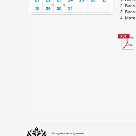
Биом
28
29
30
31
Биом
Мате
Учредитель академии