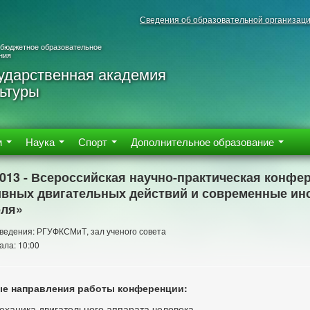
Сведения об образовательной организац
 бюджетное образовательное
ния
ударственная академия
ьтуры
м
Наука
Спорт
Дополнительное образование
2013 - Всероссийская научно-практическая конф
ивных двигательных действий и современные ин
оля»
ведения: РГУФКСМиТ, зал ученого совета
ала: 10:00
е направления работы конференции:
еханика двигательного аппарата человека.