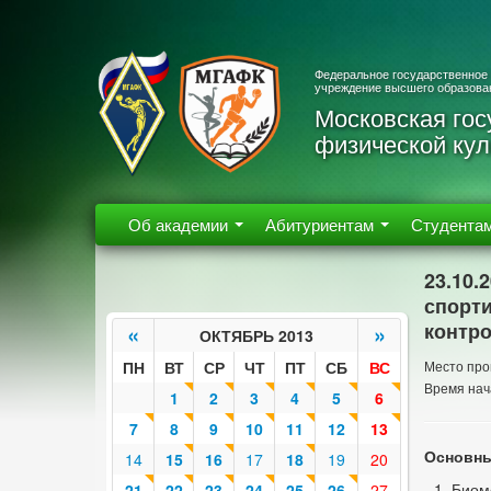
Федеральное государственное
учреждение высшего образова
Московская гос
физической кул
Об академии
Абитуриентам
Студента
23.10.
спорт
контр
«
»
ОКТЯБРЬ 2013
ПН
ВТ
СР
ЧТ
ПТ
СБ
ВС
Место про
Время нач
1
2
3
4
5
6
7
8
9
10
11
12
13
Основны
14
15
16
17
18
19
20
Биом
21
22
23
24
25
26
27