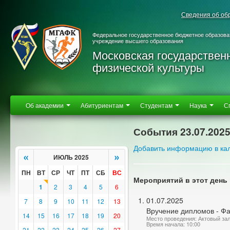
Сведения об об
Федеральное государственное бюджетное образова
учреждение высшего образования
Московская государствен
физической культуры
Об академии
Абитуриентам
Студентам
Наука
С
События 23.07.202
Добавить информацию в ка
«
»
ИЮЛЬ 2025
ПН
ВТ
СР
ЧТ
ПТ
СБ
ВС
Мероприятий в этот день 
1
2
3
4
5
6
01.07.2025
7
8
9
10
11
12
13
Вручение дипломов - Фа
14
15
16
17
18
19
20
Место проведения: Актовый за
Время начала: 10:00
21
22
23
24
25
26
27