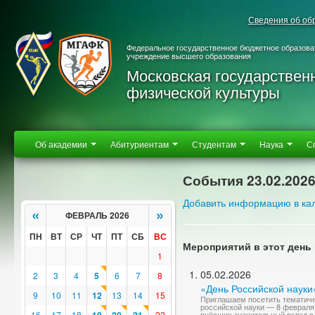
Сведения об об
Федеральное государственное бюджетное образова
учреждение высшего образования
Московская государствен
физической культуры
Об академии
Абитуриентам
Студентам
Наука
С
События 23.02.202
Добавить информацию в ка
«
»
ФЕВРАЛЬ 2026
ПН
ВТ
СР
ЧТ
ПТ
СБ
ВС
Мероприятий в этот день 
1
05.02.2026
2
3
4
5
6
7
8
«День Российской науки
9
10
11
12
13
14
15
Приглашаем посетить тематиче
российской науки — 8 февраля
16
17
18
22
внёсших значительный вклад в 