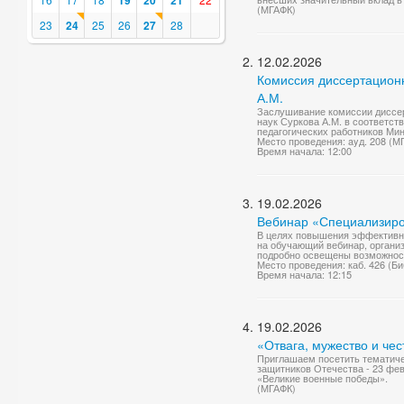
19
20
21
(МГАФК)
23
24
25
26
27
28
12.02.2026
Комиссия диссертационн
А.М.
Заслушивание комиссии диссер
наук Суркова А.М. в соответс
педагогических работников Ми
Место проведения: ayд. 208 (М
Время начала: 12:00
19.02.2026
Вебинар «Специализиро
В целях повышения эффективно
на обучающий вебинар, организ
подробно освещены возможност
Место проведения: каб. 426 (Б
Время начала: 12:15
19.02.2026
«Отвага, мужество и чес
Приглашаем посетить тематиче
защитников Отечества - 23 фе
«Великие военные победы».
(МГАФК)