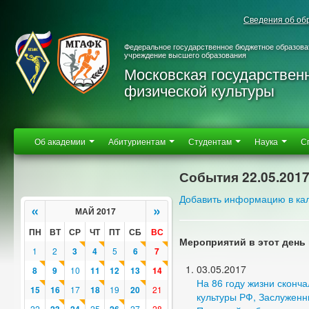
Сведения об об
Федеральное государственное бюджетное образова
учреждение высшего образования
Московская государствен
физической культуры
Об академии
Абитуриентам
Студентам
Наука
С
События 22.05.201
Добавить информацию в ка
«
»
МАЙ 2017
ПН
ВТ
СР
ЧТ
ПТ
СБ
ВС
Мероприятий в этот день 
1
2
3
4
5
6
7
03.05.2017
8
9
10
11
12
13
14
На 86 году жизни сконч
15
16
17
18
19
20
21
культуры РФ, Заслужен
22
25
27
28