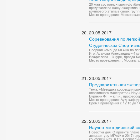
20 мая состоялся мини-футбо
представляла нашу академию. В
группового этапа в своих групп
Место проведения: Московская 
20.05.2017
Соревнования по легкой
Студенческих Спортивных
Сборная команда МГАФК по лёг
Игр: Асанова Александра – 4 к
Владислава – 3 курс, Дрозда Ки
Место проведения: г. Москва, у
23.05.2017
Предварительная экспе
Тема: «Методика коррекции ми
спортивного мастерства» Научн
Бурякин Ф.Г. – к.п.н., профессор
Место проведения: Ауд. кафед
Время проведения с 12:15 до 1
23.05.2017
Научно-методический со
Повестка дня: О проекте плане
аспирантуру МГАФК в 2017 год
конференциях, в т.ч. Всеросси