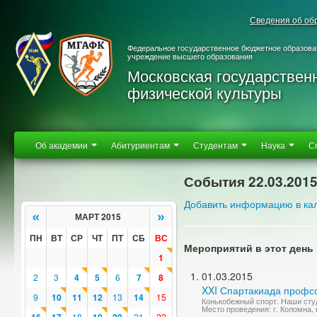
Сведения об об
Федеральное государственное бюджетное образова
учреждение высшего образования
Московская государствен
физической культуры
Об академии
Абитуриентам
Студентам
Наука
С
События 22.03.201
Добавить информацию в ка
«
»
МАРТ 2015
ПН
ВТ
СР
ЧТ
ПТ
СБ
ВС
Мероприятий в этот день 
1
01.03.2015
2
3
4
5
6
7
8
XXI Спартакиада профс
9
10
11
12
13
14
15
Конькобежный спорт. Наши студ
Место проведения: г. Коломна,
18
21
22