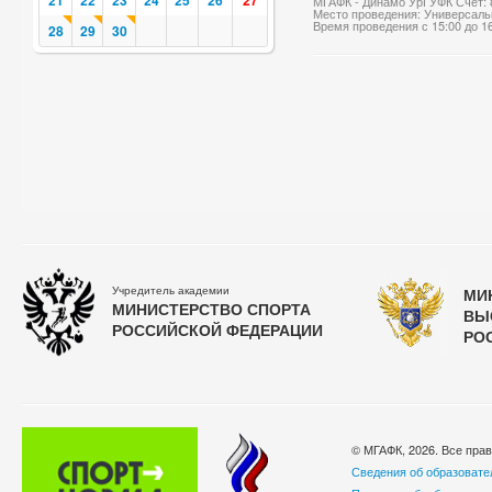
21
22
23
24
25
26
27
МГАФК - Динамо УрГУФК Счет: 
Место проведения: Универсаль
Время проведения с 15:00 до 1
28
29
30
Учредитель академии
МИ
МИНИСТЕРСТВО СПОРТА
ВЫ
РОССИЙСКОЙ ФЕДЕРАЦИИ
РО
© МГАФК, 2026. Все пра
Сведения об образовате