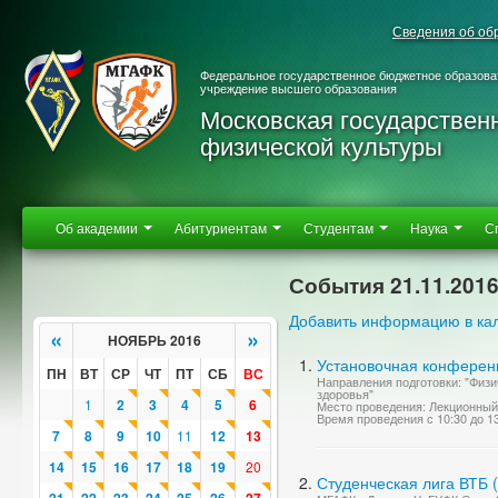
Сведения об об
Федеральное государственное бюджетное образова
учреждение высшего образования
Московская государствен
физической культуры
Об академии
Абитуриентам
Студентам
Наука
С
События 21.11.201
Добавить информацию в ка
«
»
НОЯБРЬ 2016
Установочная конференц
ПН
ВТ
СР
ЧТ
ПТ
СБ
ВС
Направления подготовки: "Физи
здоровья"
1
2
3
4
5
6
Место проведения: Лекционный
Время проведения с 10:30 до 1
7
8
9
10
11
12
13
14
15
16
17
18
19
20
Студенческая лига ВТБ 