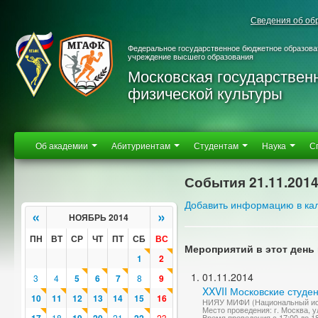
Сведения об об
Федеральное государственное бюджетное образова
учреждение высшего образования
Московская государствен
физической культуры
Об академии
Абитуриентам
Студентам
Наука
С
События 21.11.201
Добавить информацию в ка
«
»
НОЯБРЬ 2014
ПН
ВТ
СР
ЧТ
ПТ
СБ
ВС
Мероприятий в этот день 
1
2
01.11.2014
3
4
5
6
7
8
9
XXVII Московские студе
10
11
12
13
14
15
16
НИЯУ МИФИ (Национальный исс
Место проведения: г. Москва, у
18
21
23
Время проведения с 17:00 до 1