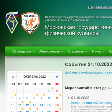
Сведения об об
Федеральное государственное бюджетное образова
учреждение высшего образования
Московская государствен
физической культуры
Об академии
Абитуриентам
Студентам
Наука
С
События 21.10.202
Добавить информацию в ка
«
»
ОКТЯБРЬ 2022
ПН
ВТ
СР
ЧТ
ПТ
СБ
ВС
Мероприятий в этот день 
1
2
01.10.2022
3
4
5
6
7
8
9
Книги из личной коллек
10
11
12
13
14
15
16
Книги из личной коллекции пр
пользователей посетить выстав
17
21
22
Место проведения: Читальный 