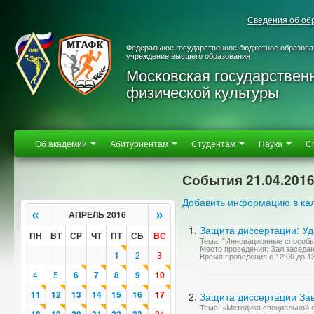
Сведения об об
Федеральное государственное бюджетное образова
учреждение высшего образования
Московская государствен
физической культуры
Об академии
Абитуриентам
Студентам
Наука
С
События 21.04.201
Добавить информацию в ка
«
»
АПРЕЛЬ 2016
Защита диссертации: У
ПН
ВТ
СР
ЧТ
ПТ
СБ
ВС
Тема: "Инновационные способы
Место проведения: Зал заседа
1
2
3
Время проведения с 12:00 до 1
4
5
6
7
8
9
10
11
12
13
14
15
16
17
Защита диссертации За
Тема: «Методика специальной 
24