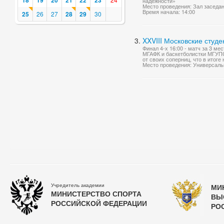
18
19
20
21
22
23
надежности»
Место проведения: Зал заседа
Время начала: 14:00
25
26
27
28
29
30
XXVIII Московские студе
Финал 4-х 16:00 - матч за 3 м
МГАФК и баскетболистки МГУП
от своих соперниц, что в итог
Место проведения: Универсаль
Учредитель академии
МИ
МИНИСТЕРСТВО СПОРТА
ВЫ
РОССИЙСКОЙ ФЕДЕРАЦИИ
РО