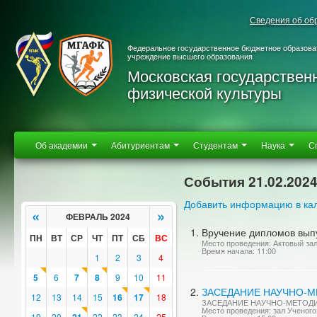
Сведения об об
Федеральное государственное бюджетное образова
учреждение высшего образования
Московская государствен
физической культуры
Об академии
Абитуриентам
Студентам
Наука
С
События 21.02.202
Добавить информацию в ка
«
»
ФЕВРАЛЬ 2024
Вручение дипломов вып
ПН
ВТ
СР
ЧТ
ПТ
СБ
ВС
Место проведения: Актовый за
Время начала: 11:00
1
2
3
4
5
6
7
8
9
10
11
ЗАСЕДАНИЕ НАУЧНО-М
12
13
14
15
16
17
18
ЗАСЕДАНИЕ НАУЧНО-МЕТОД
Место проведения: зал Ученого
19
20
22
23
24
25