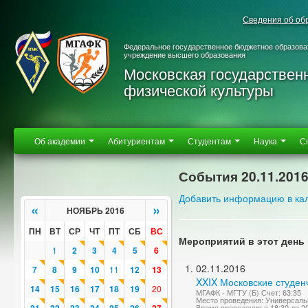
Сведения об об
Федеральное государственное бюджетное образова
учреждение высшего образования
Московская государствен
физической культуры
Об академии
Абитуриентам
Студентам
Наука
С
События 20.11.201
Добавить информацию в ка
«
»
НОЯБРЬ 2016
ПН
ВТ
СР
ЧТ
ПТ
СБ
ВС
Мероприятий в этот день 
1
2
3
4
5
6
02.11.2016
7
8
9
10
11
12
13
XXIX Московские студен
14
15
16
17
18
19
20
МГАФК - МГТУ (Б) Счет: 63:35
Место проведения: Универсаль
Время проведения с 18:30 до 2