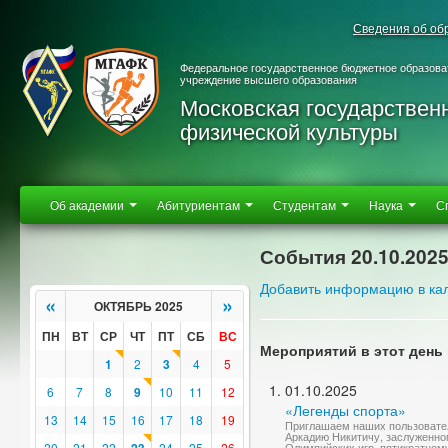
Сведения об об
Федеральное государственное бюджетное образова
учреждение высшего образования
Московская государствен
физической культуры
Об академии
Абитуриентам
Студентам
Наука
С
События 20.10.202
Добавить информацию в ка
«
»
ОКТЯБРЬ 2025
ПН
ВТ
СР
ЧТ
ПТ
СБ
ВС
Мероприятий в этот день 
1
2
3
4
5
01.10.2025
6
7
8
9
10
11
12
«Легенды спорта»
13
14
15
16
17
18
19
Приглашаем наших пользовате
Аркадию Никитичу, заслуженно
20
21
22
24
25
26
Олимпийских игр, пятикратном