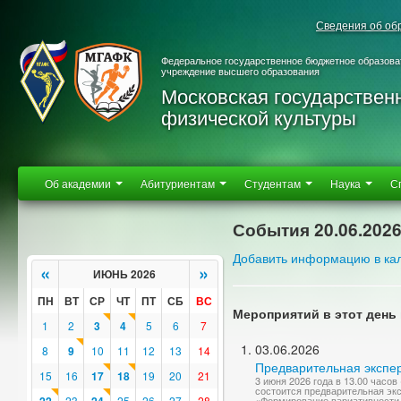
Сведения об об
Федеральное государственное бюджетное образова
учреждение высшего образования
Московская государствен
физической культуры
Об академии
Абитуриентам
Студентам
Наука
С
События 20.06.202
Добавить информацию в ка
«
»
ИЮНЬ 2026
ПН
ВТ
СР
ЧТ
ПТ
СБ
ВС
Мероприятий в этот день 
1
2
3
4
5
6
7
03.06.2026
8
9
10
11
12
13
14
Предварительная экспер
15
16
17
18
19
20
21
3 июня 2026 года в 13.00 часо
состоится предварительная эк
23
25
26
27
28
«Формирование вариативности 