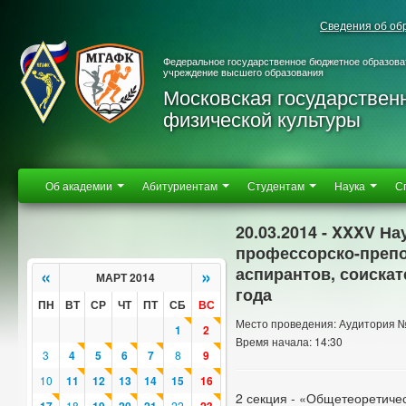
Сведения об об
Федеральное государственное бюджетное образова
учреждение высшего образования
Московская государствен
физической культуры
Об академии
Абитуриентам
Студентам
Наука
С
20.03.2014 - XXXV Н
профессорско-препо
аспирантов, соиска
«
»
МАРТ 2014
года
ПН
ВТ
СР
ЧТ
ПТ
СБ
ВС
Место проведения: Аудитория 
1
2
Время начала: 14:30
3
4
5
6
7
8
9
10
11
12
13
14
15
16
2 секция - «Общетеоретичес
18
22