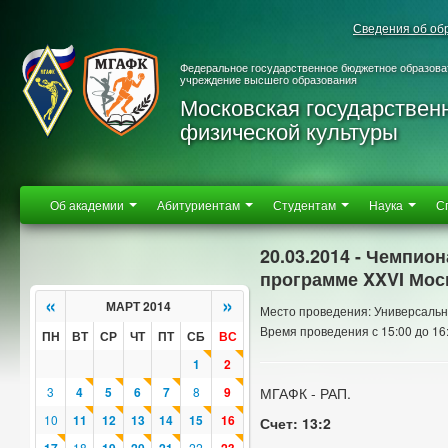
Сведения об об
Федеральное государственное бюджетное образова
учреждение высшего образования
Московская государствен
физической культуры
Об академии
Абитуриентам
Студентам
Наука
С
20.03.2014 - Чемпио
программе XXVI Мос
«
»
МАРТ 2014
Место проведения: Универсальн
Время проведения с 15:00 до 16
ПН
ВТ
СР
ЧТ
ПТ
СБ
ВС
1
2
3
4
5
6
7
8
9
МГАФК - РАП.
10
11
12
13
14
15
16
Счет: 13:2
18
22