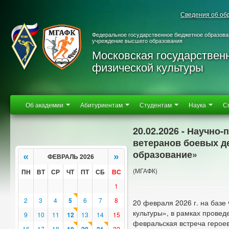
Сведения об об
Федеральное государственное бюджетное образова
учреждение высшего образования
Московская государствен
физической культуры
Об академии
Абитуриентам
Студентам
Наука
С
20.02.2026 - Научно
ветеранов боевых де
образование»
«
»
ФЕВРАЛЬ 2026
(МГАФК)
ПН
ВТ
СР
ЧТ
ПТ
СБ
ВС
1
2
3
4
5
6
7
8
20 февраля 2026 г. на баз
культуры», в рамках провед
9
10
11
12
13
14
15
февральская встреча герое
16
17
18
22