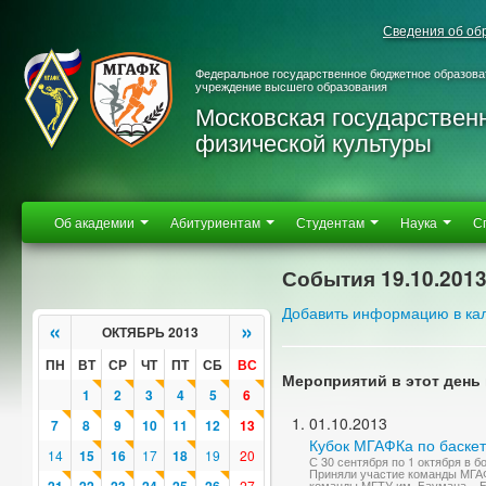
Сведения об об
Федеральное государственное бюджетное образова
учреждение высшего образования
Московская государствен
физической культуры
Об академии
Абитуриентам
Студентам
Наука
С
События 19.10.201
Добавить информацию в ка
«
»
ОКТЯБРЬ 2013
ПН
ВТ
СР
ЧТ
ПТ
СБ
ВС
Мероприятий в этот день 
1
2
3
4
5
6
01.10.2013
7
8
9
10
11
12
13
Кубок МГАФКа по баске
14
15
16
17
18
19
20
С 30 сентября по 1 октября в 
Приняли участие команды МГАФ
27
команды МГТУ им. Баумана – Б