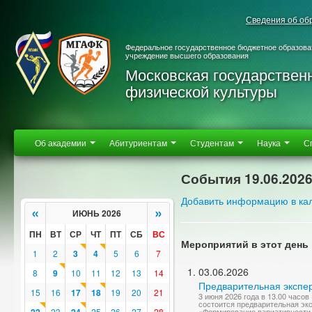
Сведения об об
Федеральное государственное бюджетное образова
учреждение высшего образования
Московская государствен
физической культуры
Об академии
Абитуриентам
Студентам
Наука
С
События 19.06.202
Добавить информацию в ка
«
»
ИЮНЬ 2026
ПН
ВТ
СР
ЧТ
ПТ
СБ
ВС
Мероприятий в этот день 
1
2
3
4
5
6
7
03.06.2026
8
9
10
11
12
13
14
Предварительная экспер
15
16
17
18
19
20
21
3 июня 2026 года в 13.00 часо
состоится предварительная эк
23
25
26
27
28
«Формирование вариативности 