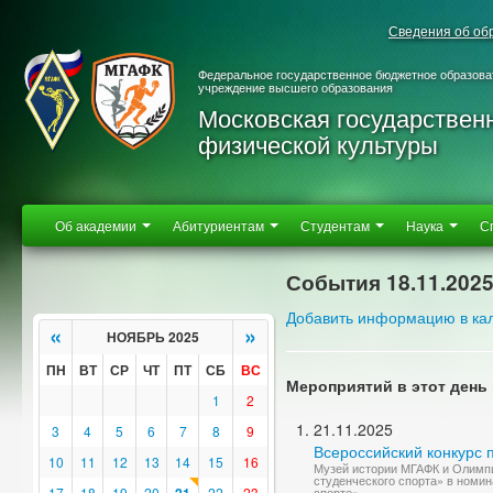
Сведения об об
Федеральное государственное бюджетное образова
учреждение высшего образования
Московская государствен
физической культуры
Об академии
Абитуриентам
Студентам
Наука
С
События 18.11.202
Добавить информацию в ка
«
»
НОЯБРЬ 2025
ПН
ВТ
СР
ЧТ
ПТ
СБ
ВС
Мероприятий в этот день 
1
2
21.11.2025
3
4
5
6
7
8
9
Всероссийский конкурс 
10
11
12
13
14
15
16
Музей истории МГАФК и Олимпи
студенческого спорта» в номи
17
18
19
20
22
23
спорте».