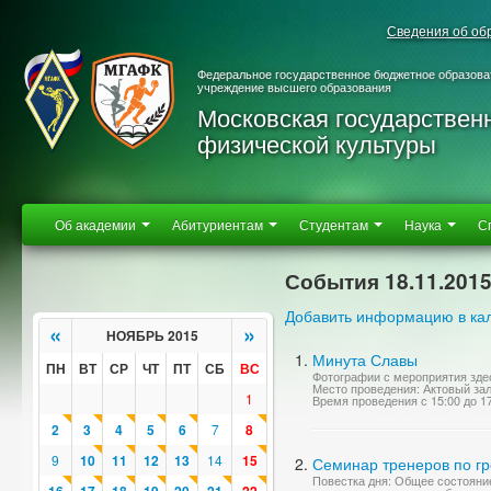
Сведения об об
Федеральное государственное бюджетное образова
учреждение высшего образования
Московская государствен
физической культуры
Об академии
Абитуриентам
Студентам
Наука
С
События 18.11.201
Добавить информацию в ка
«
»
НОЯБРЬ 2015
Минута Славы
ПН
ВТ
СР
ЧТ
ПТ
СБ
ВС
Фотографии с мероприятия зде
Место проведения: Актовый за
1
Время проведения с 15:00 до 1
2
3
4
5
6
7
8
9
10
11
12
13
14
15
Семинар тренеров по гр
Повестка дня: Общее состояни