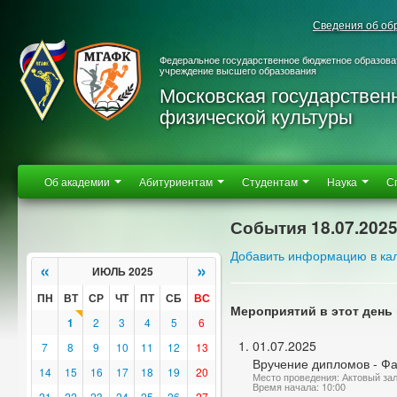
Сведения об об
Федеральное государственное бюджетное образова
учреждение высшего образования
Московская государствен
физической культуры
Об академии
Абитуриентам
Студентам
Наука
С
События 18.07.202
Добавить информацию в ка
«
»
ИЮЛЬ 2025
ПН
ВТ
СР
ЧТ
ПТ
СБ
ВС
Мероприятий в этот день 
1
2
3
4
5
6
01.07.2025
7
8
9
10
11
12
13
Вручение дипломов - Фа
14
15
16
17
18
19
20
Место проведения: Актовый за
Время начала: 10:00
21
22
23
24
25
26
27