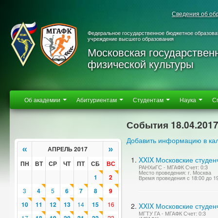
Сведения об об
Федеральное государственное бюджетное образова
учреждение высшего образования
Московская государствен
физической культуры
Об академии
Абитуриентам
Студентам
Наука
С
События 18.04.201
Добавить информацию в ка
«
»
АПРЕЛЬ 2017
XXIX Московские студен
ПН
ВТ
СР
ЧТ
ПТ
СБ
ВС
РАНХиГС - МГАФК Счет: 0:3
Место проведения: г. Москва
1
2
Время проведения с 18:00 до 1
3
4
5
6
7
8
9
10
11
12
13
14
15
16
XXIX Московские студен
МГТУ ГА - МГАФК Счет: 0:3
17
23