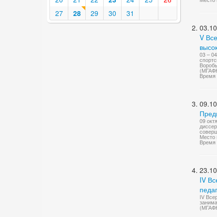
27
28
29
30
31
03.10
V Вс
высо
03 – 0
спортс
Воробье
(МГАФ
Время 
09.10
Предв
09 окт
диссер
соверш
Место 
Время 
23.10
IV В
педа
IV Все
занима
(МГАФ