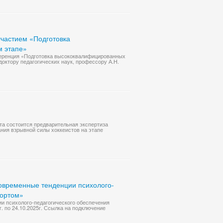
частием «Подготовка
м этапе»
нференция «Подготовка высококвалифицированных
октору педагогических наук, профессору А.Н.
рта состоится предварительная экспертиза
ния взрывной силы хоккеистов на этапе
овременные тенденции психолого-
портом»
и психолого-педагогического обеспечения
. по 24.10.2025г. Ссылка на подключение