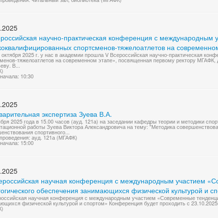
.2025
ероссийская научно-практическая конференция с международным у
коквалифицированных спортсменов-тяжелоатлетов на современно
4 октября 2025 г. у нас в академии прошла V Всероссийская научно-практическая ко
менов-тяжелоатлетов на современном этапе», посвященная первому ректору МГАФК, д
ву. В...
К)
начала: 10:30
.2025
арительная экспертиза Зуева В.А.
ября 2025 года в 15.00 часов (ауд. 121а) на заседании кафедры теории и методики спо
тационной работы Зуева Виктора Александровича на тему: "Методика совершенствова
енствования спортивного...
проведения: ауд. 121а (МГАФК)
начала: 15:00
.2025
сероссийская научная конференция с международным участием «С
гогического обеспечения занимающихся физической культурой и с
российская научная конференция с международным участием «Современные тенденци
ющихся физической культурой и спортом» Конференция будет проходить с 23.10.2025г
К)