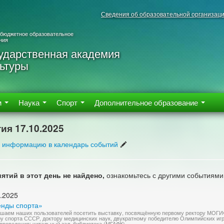
Сведения об образовательной организац
 бюджетное образовательное
ния
ударственная академия
ьтуры
м
Наука
Спорт
Дополнительное образование
ия 17.10.2025
 информацию в календарь событий
ятий в этот день не найдено,
ознакомьтесь с другими событиями
.2025
енды спорта»
шаем наших пользователей посетить выставку, посвящённую первому ректору МОГИ
у спорта СССР, доктору медицинских наук, двукратному победителю Олимпийских игр
проведения: читальный зал, библиотека (МГАФК)