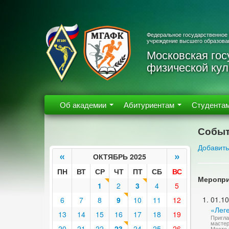
Федеральное государственное
учреждение высшего образова
Московская гос
физической кул
Об академии
Абитуриентам
Студента
Событ
Добавить
«
»
ОКТЯБРЬ 2025
ПН
ВТ
СР
ЧТ
ПТ
СБ
ВС
Меропри
1
2
3
4
5
01.10
6
7
8
9
10
11
12
«Лег
13
14
15
16
17
18
19
Пригла
мастер
20
21
22
23
24
25
26
Место 