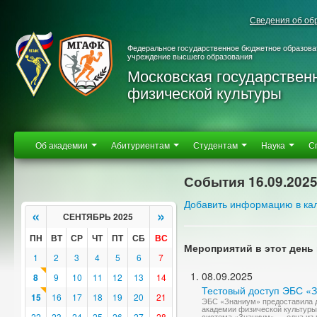
Сведения об об
Федеральное государственное бюджетное образова
учреждение высшего образования
Московская государствен
физической культуры
Об академии
Абитуриентам
Студентам
Наука
С
События 16.09.202
Добавить информацию в ка
«
»
СЕНТЯБРЬ 2025
ПН
ВТ
СР
ЧТ
ПТ
СБ
ВС
Мероприятий в этот день 
1
2
3
4
5
6
7
08.09.2025
8
9
10
11
12
13
14
Тестовый доступ ЭБС «
15
16
17
18
19
20
21
ЭБС «Знаниум» предоставила д
академии физической культуры
22
23
24
25
26
27
28
система «Знаниум» — одна из в