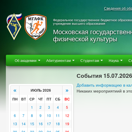
Сведения об об
Федеральное государственное бюджетное образова
учреждение высшего образования
Московская государствен
физической культуры
Об академии
Абитуриентам
Студентам
Наука
С
События 15.07.202
Добавить информацию в ка
«
»
ИЮЛЬ 2026
Никаких мероприятиий в эт
ПН
ВТ
СР
ЧТ
ПТ
СБ
ВС
1
2
3
4
5
6
7
8
9
10
11
12
13
14
15
16
17
18
19
20
21
22
23
24
25
26