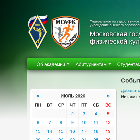
Федеральное государственное
учреждение высшего образова
Московская гос
физической кул
Об академии
Абитуриентам
Студента
Событ
Добавить
«
»
ИЮЛЬ 2026
Никаких 
ПН
ВТ
СР
ЧТ
ПТ
СБ
ВС
1
2
3
4
5
6
7
8
9
10
11
12
13
14
15
16
17
18
19
20
21
22
23
24
25
26