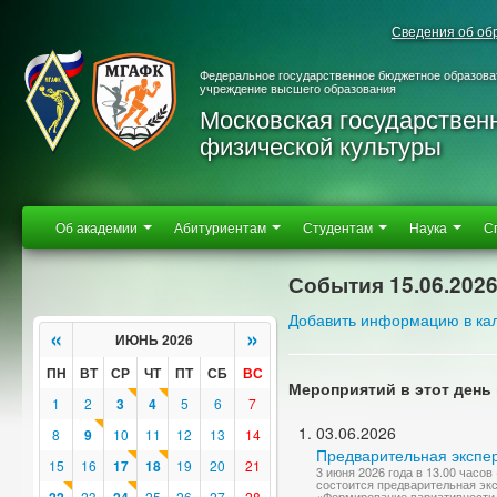
Сведения об об
Федеральное государственное бюджетное образова
учреждение высшего образования
Московская государствен
физической культуры
Об академии
Абитуриентам
Студентам
Наука
С
События 15.06.202
Добавить информацию в ка
«
»
ИЮНЬ 2026
ПН
ВТ
СР
ЧТ
ПТ
СБ
ВС
Мероприятий в этот день 
1
2
3
4
5
6
7
03.06.2026
8
9
10
11
12
13
14
Предварительная экспер
15
16
17
18
19
20
21
3 июня 2026 года в 13.00 часо
состоится предварительная эк
23
25
26
27
28
«Формирование вариативности 