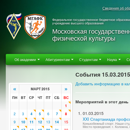
Сведения об об
Федеральное государственное бюджетное образова
учреждение высшего образования
Московская государствен
физической культуры
Об академии
Абитуриентам
Студентам
Наука
С
События 15.03.201
Добавить информацию в ка
«
»
МАРТ 2015
ПН
ВТ
СР
ЧТ
ПТ
СБ
ВС
Мероприятий в этот день 
1
01.03.2015
2
3
4
5
6
7
8
XXI Спартакиада профс
9
10
11
12
13
14
15
Конькобежный спорт. Наши студ
Место проведения: г. Коломна,
18
21
22