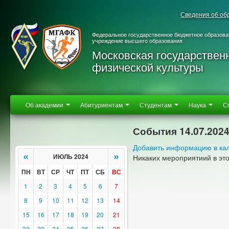
Сведения об об
Федеральное государственное бюджетное образова
учреждение высшего образования
Московская государствен
физической культуры
Об академии
Абитуриентам
Студентам
Наука
С
События 14.07.202
Добавить информацию в ка
«
»
ИЮЛЬ 2024
Никаких мероприятиий в эт
ПН
ВТ
СР
ЧТ
ПТ
СБ
ВС
1
2
3
4
5
6
7
8
9
10
11
12
13
14
15
16
17
18
19
20
21
22
23
24
25
26
27
28