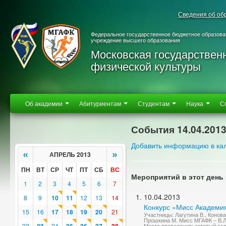
Сведения об об
Федеральное государственное бюджетное образова
учреждение высшего образования
Московская государствен
физической культуры
Об академии
Абитуриентам
Студентам
Наука
С
События 14.04.201
Добавить информацию в ка
«
»
АПРЕЛЬ 2013
ПН
ВТ
СР
ЧТ
ПТ
СБ
ВС
Мероприятий в этот день 
1
2
3
4
5
6
7
10.04.2013
8
9
10
11
12
13
14
Конкурс «Мисс Академи
15
16
17
18
19
20
21
Участницы: Лагутина В., Конова
Прошкина М. Мисс МГАФК – В.Л
22
24
Место проведения: актовый за