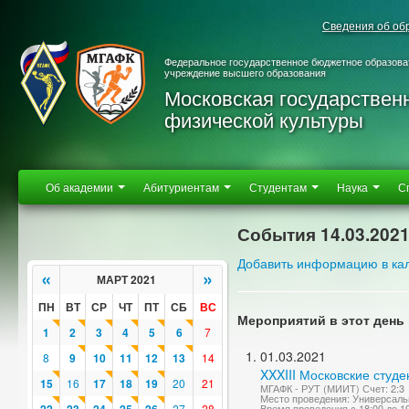
Сведения об об
Федеральное государственное бюджетное образова
учреждение высшего образования
Московская государствен
физической культуры
Об академии
Абитуриентам
Студентам
Наука
С
События 14.03.202
Добавить информацию в ка
«
»
МАРТ 2021
ПН
ВТ
СР
ЧТ
ПТ
СБ
ВС
Мероприятий в этот день 
1
2
3
4
5
6
7
01.03.2021
8
9
10
11
12
13
14
XXXIII Московские студе
15
16
17
18
19
20
21
МГАФК - РУТ (МИИТ) Счет: 2:3
Место проведения: Универсаль
27
28
Время проведения с 18:00 до 1